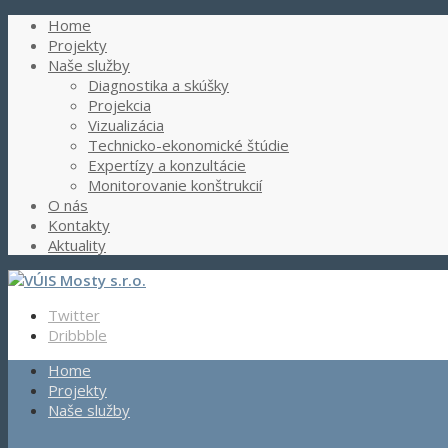
Home
Projekty
Naše služby
Diagnostika a skúšky
Projekcia
Vizualizácia
Technicko-ekonomické štúdie
Expertízy a konzultácie
Monitorovanie konštrukcií
O nás
Kontakty
Aktuality
Twitter
Dribbble
Home
Projekty
Naše služby